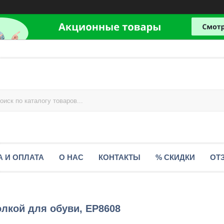
А И ОПЛАТА
О НАС
КОНТАКТЫ
% СКИДКИ
ОТ
лкой для обуви, EP8608