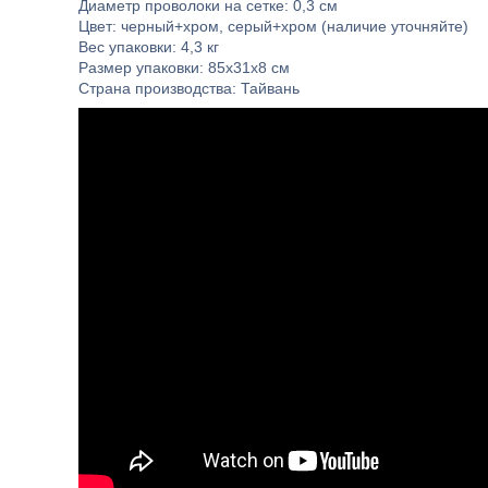
Диаметр проволоки на сетке: 0,3 см
Цвет: черный+хром, серый+хром (наличие уточняйте)
Вес упаковки: 4,3 кг
Размер упаковки: 85х31х8 см
Страна производства: Тайвань