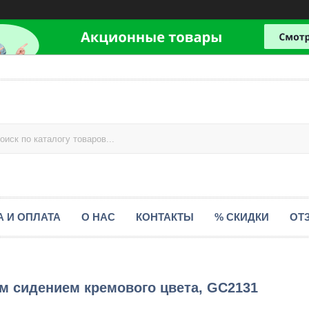
А И ОПЛАТА
О НАС
КОНТАКТЫ
% СКИДКИ
ОТ
м сидением кремового цвета, GC2131