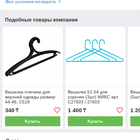
Все условия возврата
Подобные товары компании
Вешалка-плечики для
Вешалка 52-54 для
Веша
верхней одежды размер
сорочек (3шт) МИКС арт.
(5шт
44-46, С518
С27603 / 27603
340
1 400
1 2
₸
₸
Купить
Купить