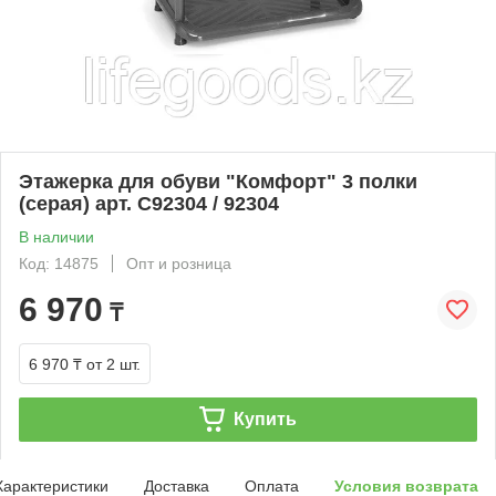
Этажерка для обуви "Комфорт" 3 полки
(серая) арт. С92304 / 92304
В наличии
Код: 14875
Опт и розница
6 970
₸
6 970 ₸
от 2 шт.
Купить
Характеристики
Доставка
Оплата
Условия возврата