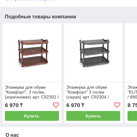
Подобные товары компании
Этажерка для обуви
Этажерка для обуви
Этаж
"Комфорт", 3 полки,
"Комфорт" 3 полки
"ELI
(коричневая) арт. С92302 /
(серая) арт. С92304 /
/ 89
92302
92304
6 970
6 970
8 7
₸
₸
Купить
Купить
О нас