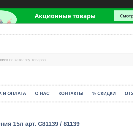
А И ОПЛАТА
О НАС
КОНТАКТЫ
% СКИДКИ
ОТ
ия 15л арт. С81139 / 81139