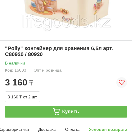
"Polly" контейнер для хранения 6,5л арт.
С80920 / 80920
В наличии
Код: 15033
Опт и розница
3 160
₸
3 160 ₸
от 2 шт.
Купить
Характеристики
Доставка
Оплата
Условия возврата