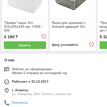
"Профи" ящик 15л
Ящик для хранения с
"Про
410х295х183 арт. С508 /
боковой дверцей 15л
вкл
508
арт.
4 180
5 3
₸
Цену уточняйте
Купить
О нас
Рейтинг не сформирован
Менее 5 отзывов за последний год
Работает с 31.12.2017
г. Алматы
ул. Омарова, 88А, Алматы, Казахстан
Контакты