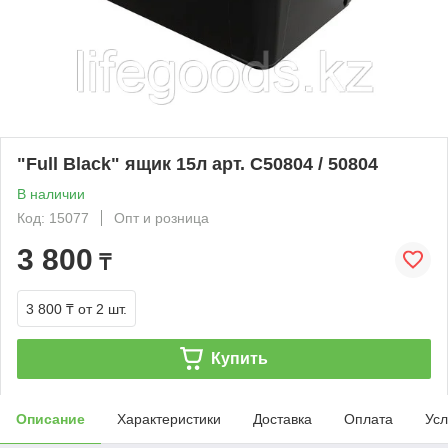
"Full Black" ящик 15л арт. С50804 / 50804
В наличии
Код: 15077
Опт и розница
3 800
₸
3 800 ₸
от 2 шт.
Купить
Описание
Характеристики
Доставка
Оплата
Усл