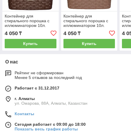
Контейнер для
Контейнер для
Конт
стирального порошка с
стирального порошка с
стир
иллюминатором 10л.
иллюминатором 10л.
илл
"Ротанг" (корич.) 211001
"Ротанг" (какао) 211017
"Рот
4 050
4 050
4 0
₸
₸
Купить
Купить
О нас
Рейтинг не сформирован
Менее 5 отзывов за последний год
Работает с 31.12.2017
г. Алматы
ул. Омарова, 88А, Алматы, Казахстан
Контакты
Сегодня работает с 09:00 до 18:00
Показать весь график работы