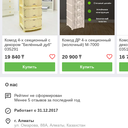
Комод 4-х секционный с
Комод ДР 4-х секционный
Комо
декором "Белённый дуб"
(молочный) М-7000
деко
035291
035
19 840
20 900
16 
₸
₸
Купить
Купить
О нас
Рейтинг не сформирован
Менее 5 отзывов за последний год
Работает с 31.12.2017
г. Алматы
ул. Омарова, 88А, Алматы, Казахстан