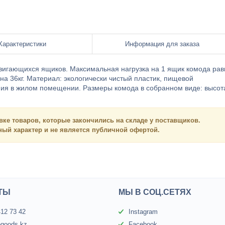
Характеристики
Информация для заказа
двигающихся ящиков. Максимальная нагрузка на 1 ящик комода рав
на 36кг. Материал: экологически чистый пластик, пищевой
ния в жилом помещении. Размеры комода в собранном виде: высот
вке товаров, которые закончились на складе у поставщиков.
нный
характер и
не является
публичной офертой.
ТЫ
МЫ В СОЦ.СЕТЯХ
412 73 42
Instagram
egoods.kz
Facebook