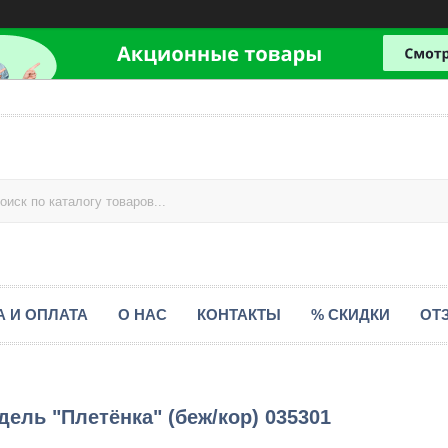
А И ОПЛАТА
О НАС
КОНТАКТЫ
% СКИДКИ
ОТ
ель "Плетёнка" (беж/кор) 035301