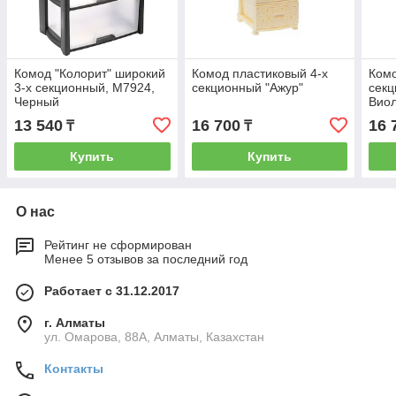
Комод "Колорит" широкий
Комод пластиковый 4-х
Комо
3-х секционный, М7924,
секционный "Ажур"
секц
Черный
Виол
13 540
16 700
16 
₸
₸
Купить
Купить
О нас
Рейтинг не сформирован
Менее 5 отзывов за последний год
Работает с 31.12.2017
г. Алматы
ул. Омарова, 88А, Алматы, Казахстан
Контакты