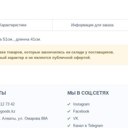
Характеристики
Информация для заказа
на
51см
., длинна
41см
.
вке товаров, которые закончились на складе у поставщиков.
нный
характер и
не является
публичной офертой.
ТЫ
МЫ В СОЦ.СЕТЯХ
412 73 42
Instagram
egoods.kz
Facebook
г. Алматы, ул. Омарова 88А
VK
Канал в Telegram