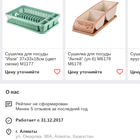
Сушилка для посуды
Сушилка для посуды
Суши
"Изли" 37х33х18см (цвет
"Антей" (уп.6) М6178
ярус
смоки) М1177
М6178
Цену уточняйте
Цену уточняйте
Цен
О нас
Рейтинг не сформирован
Менее 5 отзывов за последний год
Работает с 31.12.2017
г. Алматы
ул. Омарова, 88А, Алматы, Казахстан