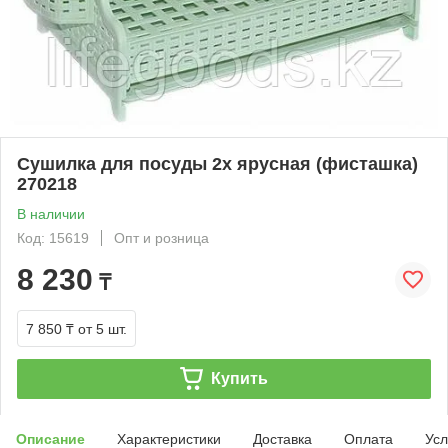
Сушилка для посуды 2х ярусная (фисташка)
270218
В наличии
Код: 15619
Опт и розница
8 230
₸
7 850 ₸
от 5 шт.
Купить
Описание
Характеристики
Доставка
Оплата
Усл