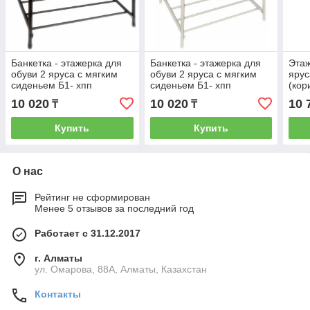
Банкетка - этажерка для
Банкетка - этажерка для
Этаж
обуви 2 яруса с мягким
обуви 2 яруса с мягким
ярус
сиденьем Б1- хпп
сиденьем Б1- хпп
(кор
(коричневая) 600101
(бежевая) 600102
10 020
10 020
10 
₸
₸
Купить
Купить
О нас
Рейтинг не сформирован
Менее 5 отзывов за последний год
Работает с 31.12.2017
г. Алматы
ул. Омарова, 88А, Алматы, Казахстан
Контакты