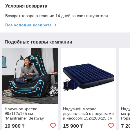
Условия возврата
Возврат товара в течение 14 дней за счет покупателя
Все условия возврата
Подобные товары компании
Надувное кресло
Надувной матрас
Над
99х112x125 см
двуспальный с подушками
матр
"Mainframe" Bestway
и насосом 152х203х25 см
Pops
75077
Intex 64765
587
19 900
15 900
7 2
₸
₸