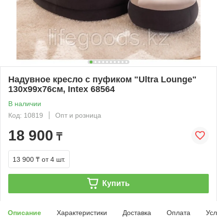
Надувное кресло с пуфиком "Ultra Lounge"
130х99х76см, Intex 68564
В наличии
Код: 10819
Опт и розница
18 900
₸
13 900 ₸
от 4 шт.
Купить
Описание
Характеристики
Доставка
Оплата
Усл