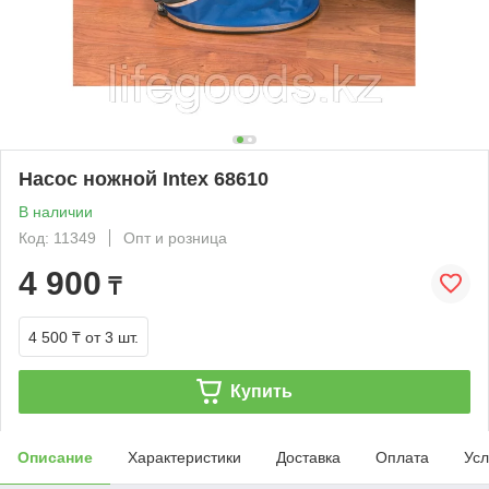
Насос ножной Intex 68610
В наличии
Код: 11349
Опт и розница
4 900
₸
4 500 ₸
от 3 шт.
Купить
Описание
Характеристики
Доставка
Оплата
Усл