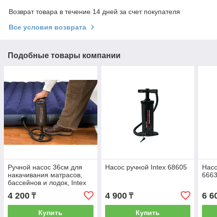
Возврат товара в течение 14 дней за счет покупателя
Все условия возврата
Подобные товары компании
Ручной насос 36см для
Насос ручной Intex 68605
Насо
накачивания матрасов,
666
бассейнов и лодок, Intex
68614
4 200
4 900
6 6
₸
₸
Купить
Купить