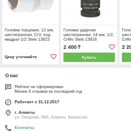
Головка торцевая, 12 мм,
Головка ударная
Голо
шестигранная, CrV, под
шестигранная, 14 мм, 1/2,
шест
квадрат 1/2 Stels 13823
CrMo Stels 13918
CrMo
2 400
2 2
₸
Цену уточняйте
Купить
О нас
Рейтинг не сформирован
Менее 5 отзывов за последний год
Работает с 31.12.2017
г. Алматы
ул. Омарова, 88А, Алматы, Казахстан
Контакты