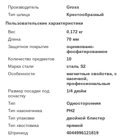
Производитель
Gross
Тип шлица
Крестообразный
Пользовательские характеристики
Вeс
0.172 кг
Длинa
70 мм
Защитное покрытие
оцинковано-
фосфатированное
Количество предметов
10
Марка стали
сталь S2
Особенности
магнитные свойства, с
насечкой,
профессиональные
Размер посадки под
1/4 дюйм
оснастку
Тип
Односторонняя
Тип наконечника
PH2
Тип упаковки
двойной блистер
Тип хвостовика
прямой
Штрихкод
4044996121819