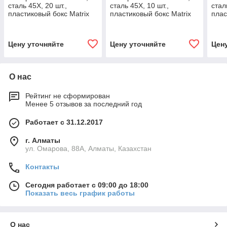
сталь 45Х, 20 шт.,
сталь 45Х, 10 шт.,
стал
пластиковый бокс Matrix
пластиковый бокс Matrix
плас
11350
11380
113
Цену уточняйте
Цену уточняйте
Цен
О нас
Рейтинг не сформирован
Менее 5 отзывов за последний год
Работает с 31.12.2017
г. Алматы
ул. Омарова, 88А, Алматы, Казахстан
Контакты
Сегодня работает с 09:00 до 18:00
Показать весь график работы
О нас