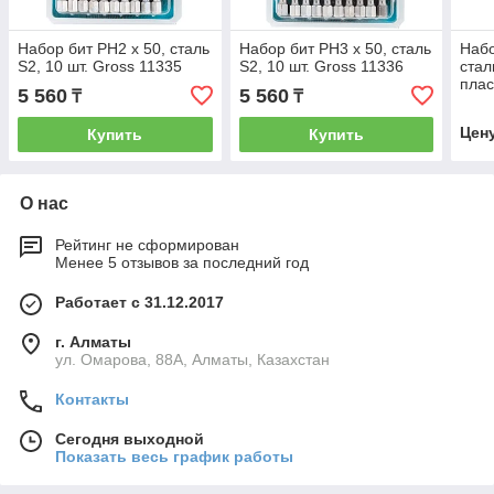
Набор бит РН2 х 50, сталь
Набор бит РН3 х 50, сталь
Набо
S2, 10 шт. Gross 11335
S2, 10 шт. Gross 11336
стал
плас
5 560
5 560
₸
₸
113
Цен
Купить
Купить
О нас
Рейтинг не сформирован
Менее 5 отзывов за последний год
Работает с 31.12.2017
г. Алматы
ул. Омарова, 88А, Алматы, Казахстан
Контакты
Сегодня выходной
Показать весь график работы