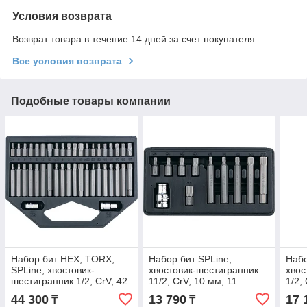
Условия возврата
Возврат товара в течение 14 дней за счет покупателя
Все условия возврата
Подобные товары компании
Набор бит HEX, TORX,
Набор бит SPLine,
Набо
SPLine, хвостовик-
хвостовик-шестигранник
хвос
шестигранник 1/2, CrV, 42
11/2, CrV, 10 мм, 11
1/2,
шт. Stels 11318
предметов Stels 11312
пред
44 300
13 790
17 
₸
₸