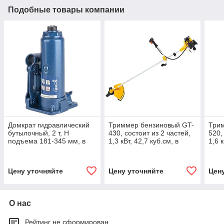
Подобные товары компании
Домкрат гидравлический
Триммер бензиновый GT-
Три
бутылочный, 2 т, H
430, состоит из 2 частей,
520,
подъема 181-345 мм, в
1,3 кВт, 42,7 куб.см, в
1,6 к
пластиковый кейс,е Stels
комплекте диск и катушка
комп
51121
Denzel 96207
Denz
Цену уточняйте
Цену уточняйте
Цен
О нас
Рейтинг не сформирован