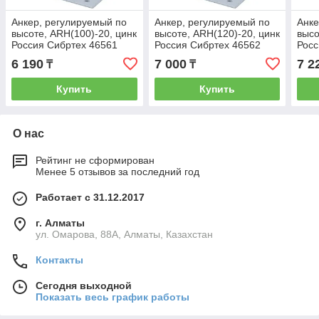
Анкер, регулируемый по
Анкер, регулируемый по
Анке
высоте, ARH(100)-20, цинк
высоте, ARH(120)-20, цинк
высо
Россия Сибртех 46561
Россия Сибртех 46562
Росс
6 190
7 000
7 2
₸
₸
Купить
Купить
О нас
Рейтинг не сформирован
Менее 5 отзывов за последний год
Работает с 31.12.2017
г. Алматы
ул. Омарова, 88А, Алматы, Казахстан
Контакты
Сегодня выходной
Показать весь график работы