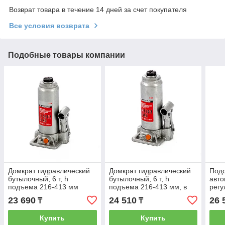
Возврат товара в течение 14 дней за счет покупателя
Все условия возврата
Подобные товары компании
Домкрат гидравлический
Домкрат гидравлический
Подс
бутылочный, 6 т, h
бутылочный, 6 т, h
авт
подъема 216-413 мм
подъема 216-413 мм, в
регу
Matrix 50765
пластиковом кейсе Matrix
подъ
23 690
24 510
26 
₸
₸
50777
шт, 
Купить
Купить