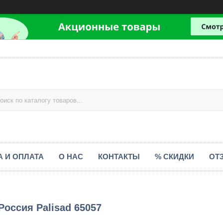
А И ОПЛАТА
О НАС
КОНТАКТЫ
% СКИДКИ
ОТ
Россия Palisad 65057