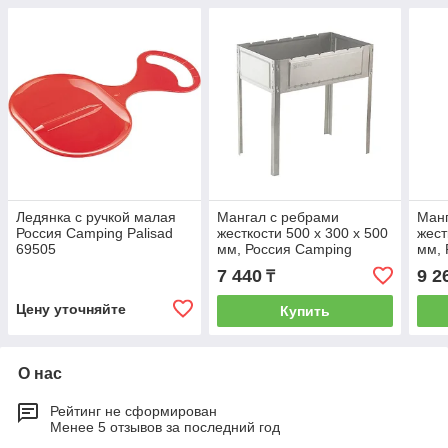
Ледянка с ручкой малая
Мангал с ребрами
Манг
Россия Camping Palisad
жесткости 500 х 300 х 500
жест
69505
мм, Россия Camping
мм, 
Palisad 69547
Pali
7 440
9 2
₸
Цену уточняйте
Купить
О нас
Рейтинг не сформирован
Менее 5 отзывов за последний год