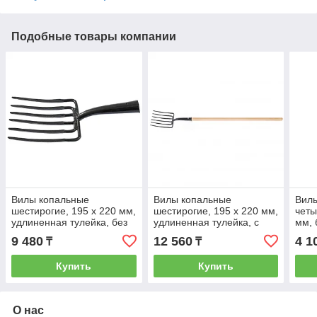
Подобные товары компании
Вилы копальные
Вилы копальные
Вил
шестирогие, 195 х 220 мм,
шестирогие, 195 х 220 мм,
четы
удлиненная тулейка, без
удлиненная тулейка, с
мм, 
черенка (АРТИ) Россия
черенком (АРТИ) Россия
Сибр
9 480
12 560
4 1
₸
₸
63839
63805
Купить
Купить
О нас