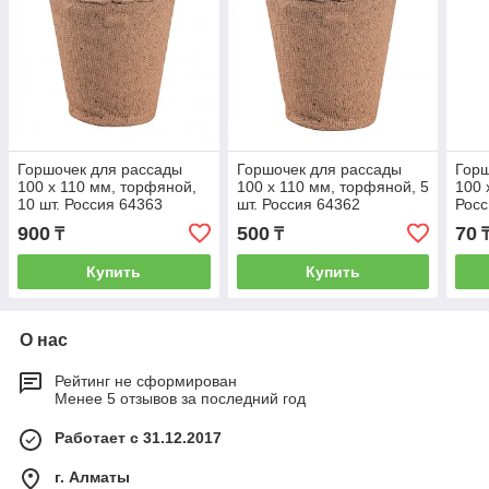
Горшочек для рассады
Горшочек для рассады
Горш
100 х 110 мм, торфяной,
100 х 110 мм, торфяной, 5
100 
10 шт. Россия 64363
шт. Россия 64362
Росс
900
500
70
₸
₸
Купить
Купить
О нас
Рейтинг не сформирован
Менее 5 отзывов за последний год
Работает с 31.12.2017
г. Алматы