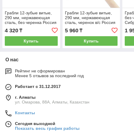
Грабли 12-зубые витые,
Грабли 12-зубые витые,
Граб
290 мм, нержавеющая
290 мм, нержавеющая
без 
сталь, без черенка Россия
сталь, черенок в/с Россия
Сибр
Сибртех 61753
Сибртех 61754
4 320
5 960
1 9
₸
₸
Купить
Купить
О нас
Рейтинг не сформирован
Менее 5 отзывов за последний год
Работает с 31.12.2017
г. Алматы
ул. Омарова, 88А, Алматы, Казахстан
Контакты
Сегодня выходной
Показать весь график работы