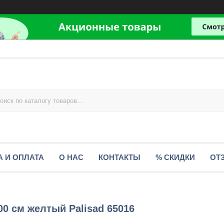
А И ОПЛАТА
О НАС
КОНТАКТЫ
% СКИДКИ
ОТ
00 см желтый Palisad 65016