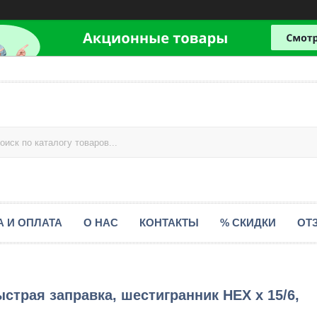
А И ОПЛАТА
О НАС
КОНТАКТЫ
% СКИДКИ
ОТ
страя заправка, шестигранник HEX х 15/6,