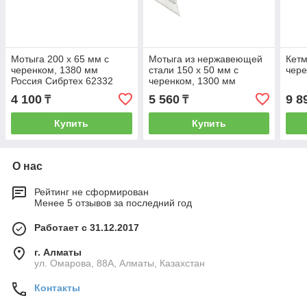
Мотыга 200 х 65 мм с
Мотыга из нержавеющей
Кетм
черенком, 1380 мм
стали 150 х 50 мм с
чере
Россия Сибртех 62332
черенком, 1300 мм
Россия Сибртех 62334
4 100
5 560
9 8
₸
₸
Купить
Купить
О нас
Рейтинг не сформирован
Менее 5 отзывов за последний год
Работает с 31.12.2017
г. Алматы
ул. Омарова, 88А, Алматы, Казахстан
Контакты