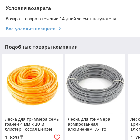
Условия возврата
Возврат товара в течение 14 дней за счет покупателя
Все условия возврата
Подобные товары компании
Леска для триммера семь
Леска для триммера,
Леск
граней 4 мм х 10 м,
армированная
арм
блистер Россия Denzel
алюминием, X-Pro,
алюм
96184
звезда, 3 мм х 10 м,
квад
1 820
1 7
₸
блистер Россия Denzel
м, б