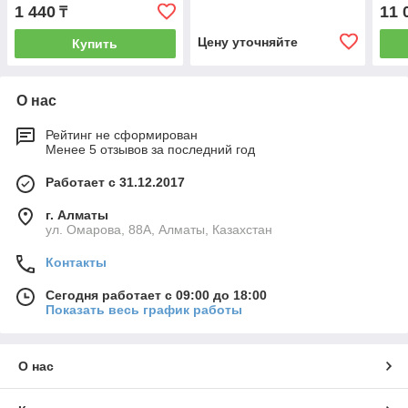
звезда, 2 мм х 15 м,
звезда, 3 мм х 10 м,
961
1 440
11 
₸
блистер Россия Denzel
блистер Россия Denzel
96196
96198
Цену уточняйте
Купить
О нас
Рейтинг не сформирован
Менее 5 отзывов за последний год
Работает с 31.12.2017
г. Алматы
ул. Омарова, 88А, Алматы, Казахстан
Контакты
Сегодня работает с 09:00 до 18:00
Показать весь график работы
О нас