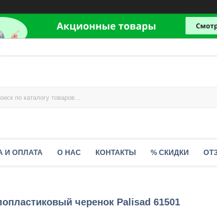
А И ОПЛАТА
О НАС
КОНТАКТЫ
% СКИДКИ
ОТ
лопластиковый черенок Palisad 61501