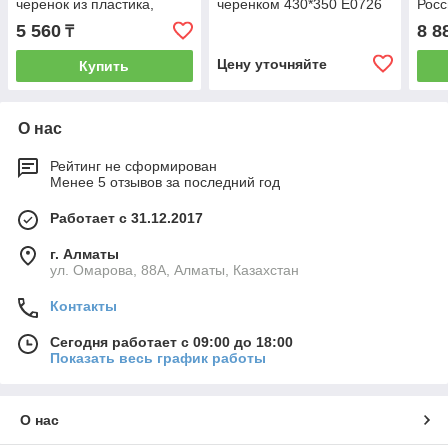
черенок из пластика,
черенком 430*350 Е0726
Росс
Россия. Сибртеx 61623
5 560
8 8
₸
Цену уточняйте
Купить
О нас
Рейтинг не сформирован
Менее 5 отзывов за последний год
Работает с 31.12.2017
г. Алматы
ул. Омарова, 88А, Алматы, Казахстан
Контакты
Сегодня работает с 09:00 до 18:00
Показать весь график работы
О нас