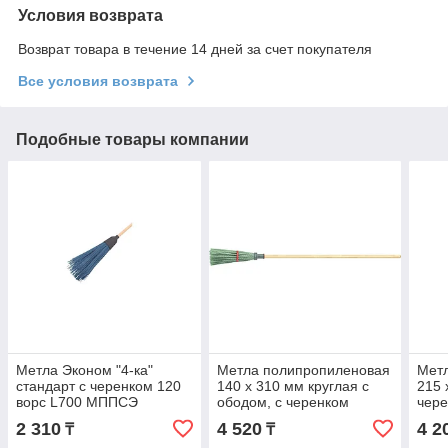
Условия возврата
Возврат товара в течение 14 дней за счет покупателя
Все условия возврата
Подобные товары компании
Метла Эконом "4-ка"
Метла полипропиленовая
Мет
стандарт с черенком 120
140 х 310 мм круглая с
215 
ворс L700 МППСЭ
ободом, с черенком
чере
Россия Сибртех 63217
632
2 310
4 520
4 2
₸
₸