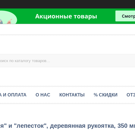
А И ОПЛАТА
О НАС
КОНТАКТЫ
% СКИДКИ
ОТ
" и "лепесток", деревянная рукоятка, 350 