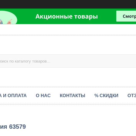
А И ОПЛАТА
О НАС
КОНТАКТЫ
% СКИДКИ
ОТ
ия 63579