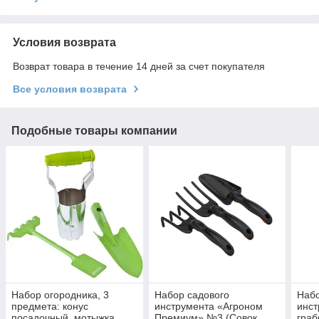
Условия возврата
Возврат товара в течение 14 дней за счет покупателя
Все условия возврата
Подобные товары компании
Набор огородника, 3
Набор садового
Набо
предмета: конус
инструмента «Агроном
инст
посадочный, мотыжка
Премиум» №3 (Совок
граб