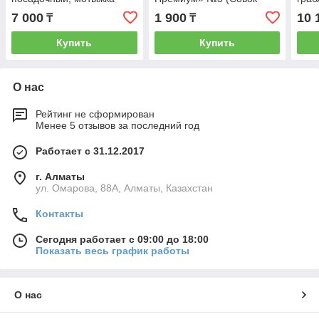
комбинированная с
широкий, рыхлитель,
рыхл
7 000
1 900
10 
₸
₸
граблями, посадочный
вилка) АП 137
зубы
совок Palisad
удле
Купить
Купить
О нас
Рейтинг не сформирован
Менее 5 отзывов за последний год
Работает с 31.12.2017
г. Алматы
ул. Омарова, 88А, Алматы, Казахстан
Контакты
Сегодня работает с 09:00 до 18:00
Показать весь график работы
О нас