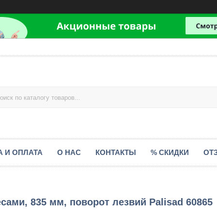
А И ОПЛАТА
О НАС
КОНТАКТЫ
% СКИДКИ
ОТ
ами, 835 мм, поворот лезвий Palisad 60865