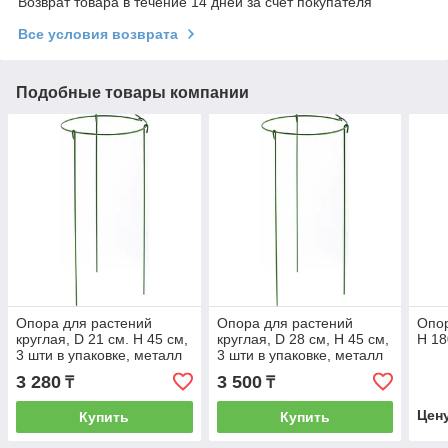
Возврат товара в течение 14 дней за счет покупателя
Все условия возврата
Подобные товары компании
Опора для растений
Опора для растений
Опор
круглая, D 21 см. H 45 см,
круглая, D 28 см, H 45 см,
H 18
3 шти в упаковке, металл
3 шти в упаковке, металл
в пластике Palisad 644065
в пластике Palisad 644075
3 280
3 500
₸
₸
Цен
Купить
Купить