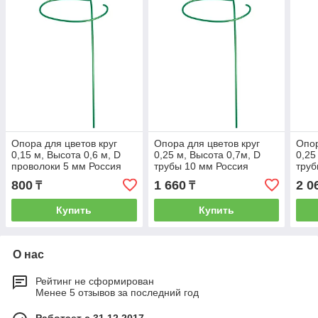
Опора для цветов круг
Опора для цветов круг
Опор
0,15 м, Высотa 0,6 м, D
0,25 м, Высотa 0,7м, D
0,25
проволоки 5 мм Россия
трубы 10 мм Россия
труб
64463
64462
644
800
1 660
2 0
₸
₸
Купить
Купить
О нас
Рейтинг не сформирован
Менее 5 отзывов за последний год