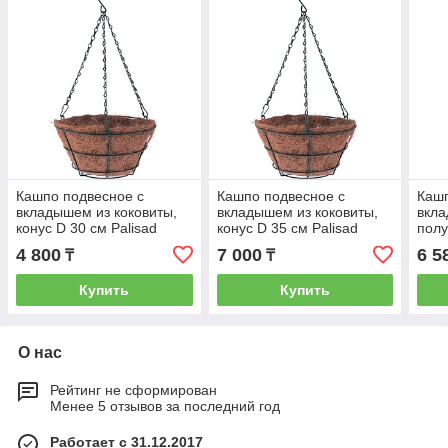
Кашпо подвесное с
Кашпо подвесное с
Кашп
вкладышем из коковиты,
вкладышем из коковиты,
вкла
конус D 30 см Palisad
конус D 35 см Palisad
полу
69021
69022
Pali
4 800
7 000
6 5
₸
₸
Купить
Купить
О нас
Рейтинг не сформирован
Менее 5 отзывов за последний год
Работает с 31.12.2017