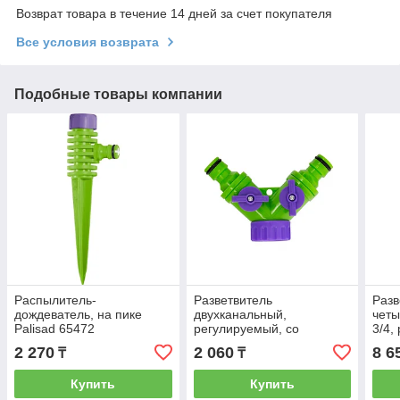
Возврат товара в течение 14 дней за счет покупателя
Все условия возврата
Подобные товары компании
Распылитель-
Разветвитель
Разв
дождеватель, на пике
двухканальный,
четы
Palisad 65472
регулируемый, со
3/4,
штуцерами Palisad 66426
664
2 270
2 060
8 6
₸
₸
Купить
Купить