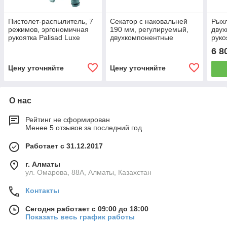
Пистолет-распылитель, 7
Секатор с наковальней
Рыхл
режимов, эргономичная
190 мм, регулируемый,
двух
рукоятка Palisad Luxe
двухкомпонентные
руко
65175
обрезиненные рукоятки
620
6 8
Luxe Palisad 60538
Цену уточняйте
Цену уточняйте
О нас
Рейтинг не сформирован
Менее 5 отзывов за последний год
Работает с 31.12.2017
г. Алматы
ул. Омарова, 88А, Алматы, Казахстан
Контакты
Сегодня работает с 09:00 до 18:00
Показать весь график работы