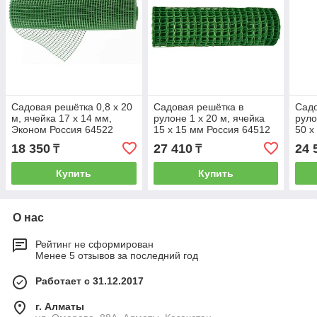
Садовая решётка 0,8 x 20
Садовая решётка в
Садо
м, ячейка 17 x 14 мм,
рулоне 1 x 20 м, ячейка
руло
Эконом Россия 64522
15 x 15 мм Россия 64512
50 x
18 350
27 410
24 
₸
₸
Купить
Купить
О нас
Рейтинг не сформирован
Менее 5 отзывов за последний год
Работает с 31.12.2017
г. Алматы