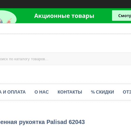
А И ОПЛАТА
О НАС
КОНТАКТЫ
% СКИДКИ
ОТ
нная рукоятка Palisad 62043