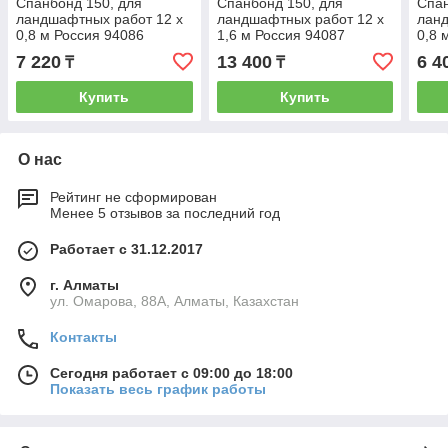
Спанбонд 150, для
Спанбонд 150, для
Спан
ландшафтных работ 12 х
ландшафтных работ 12 х
ланд
0,8 м Россия 94086
1,6 м Россия 94087
0,8 
7 220
13 400
6 4
₸
₸
Купить
Купить
О нас
Рейтинг не сформирован
Менее 5 отзывов за последний год
Работает с 31.12.2017
г. Алматы
ул. Омарова, 88А, Алматы, Казахстан
Контакты
Сегодня работает с 09:00 до 18:00
Показать весь график работы