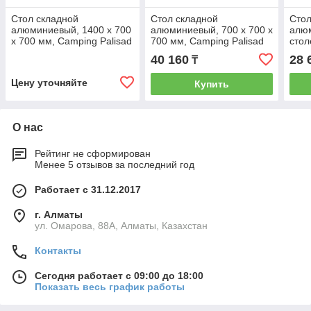
Стол складной
Стол складной
Стол
алюминиевый, 1400 x 700
алюминиевый, 700 x 700 x
алю
x 700 мм, Camping Palisad
700 мм, Camping Palisad
стол
69580
69584
450 
40 160
28 
₸
Pali
Цену уточняйте
Купить
О нас
Рейтинг не сформирован
Менее 5 отзывов за последний год
Работает с 31.12.2017
г. Алматы
ул. Омарова, 88А, Алматы, Казахстан
Контакты
Сегодня работает с 09:00 до 18:00
Показать весь график работы